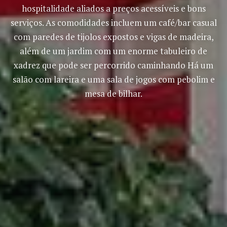
hospitalidade aliados a preços acessíveis e bons
serviços. As comodidades incluem um café/bar casual
com paredes de tijolos expostos e vigas de madeira,
além de um jardim com um enorme tabuleiro de
xadrez que pode ser percorrido caminhando Há um
salão com lareira e uma sala de jogos com pebolim e
mesa de bilhar.